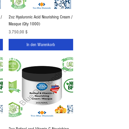
Schnellansicht
 /
2oz Hyaluronic Acid Nourishing Cream /
Masque (Qty 1000)
Preis
3.750,00 $
In den Warenkorb
Schnellansicht
2oz Retinol and Vitamin C Nourishing