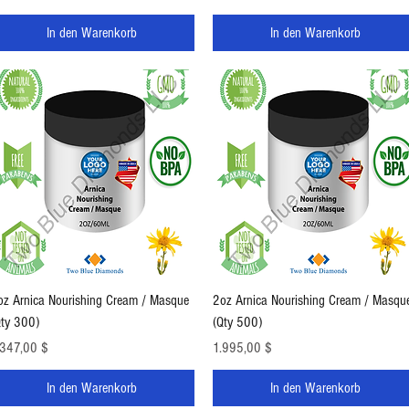
In den Warenkorb
In den Warenkorb
Schnellansicht
Schnellansicht
oz Arnica Nourishing Cream / Masque
2oz Arnica Nourishing Cream / Masqu
Qty 300)
(Qty 500)
eis
Preis
.347,00 $
1.995,00 $
In den Warenkorb
In den Warenkorb