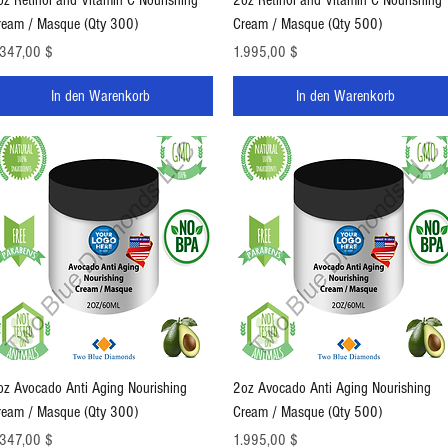
ream / Masque (Qty 300)
Cream / Masque (Qty 500)
eis
Preis
.347,00 $
1.995,00 $
In den Warenkorb
In den Warenkorb
Schnellansicht
Schnellansicht
oz Avocado Anti Aging Nourishing
2oz Avocado Anti Aging Nourishing
ream / Masque (Qty 300)
Cream / Masque (Qty 500)
eis
Preis
.347,00 $
1.995,00 $