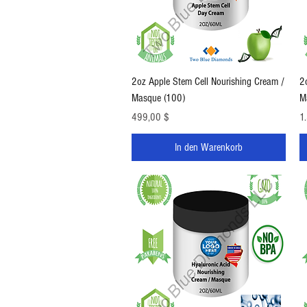
Schnellansicht
2oz Apple Stem Cell Nourishing Cream /
2
Masque (100)
M
Preis
Pr
499,00 $
1
In den Warenkorb