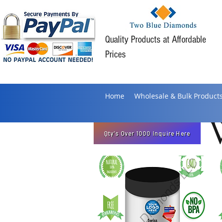
Quality Products at Affordable
Prices
Home
Wholesale & Bulk Product
Qty's Over 1000 Inquire Here