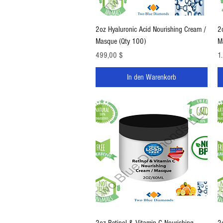
Schnellansicht
2oz Hyaluronic Acid Nourishing Cream /
2
Masque (Qty 100)
M
Preis
Pr
499,00 $
1
In den Warenkorb
Schnellansicht
2oz Retinol & Vitamin C Nourishing
2