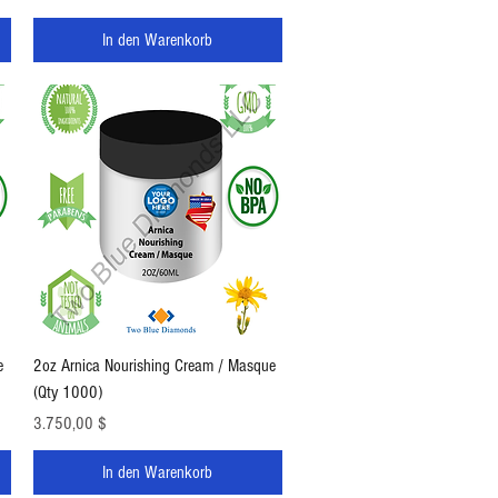
In den Warenkorb
Schnellansicht
e
2oz Arnica Nourishing Cream / Masque
(Qty 1000)
Preis
3.750,00 $
In den Warenkorb