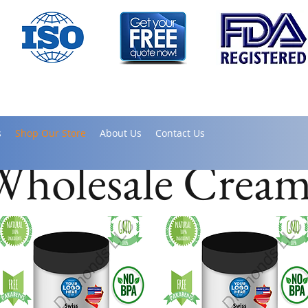
s
Shop Our Store
About Us
Contact Us
Wholesale Cream