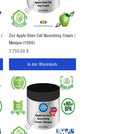
Schnellansicht
 /
2oz Apple Stem Cell Nourishing Cream /
Masque (1000)
Preis
3.750,00 $
In den Warenkorb