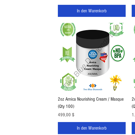
In den Warenkorb
Schnellansicht
2oz Arnica Nourishing Cream / Masque
2
(Qty 100)
(
Preis
Pr
499,00 $
1
In den Warenkorb