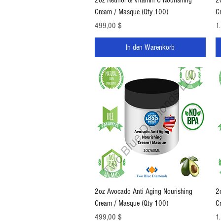
Cream / Masque (Qty 100)
C
Preis
Pr
499,00 $
1
In den Warenkorb
Schnellansicht
2oz Avocado Anti Aging Nourishing
2
Cream / Masque (Qty 100)
C
Preis
Pr
499,00 $
1