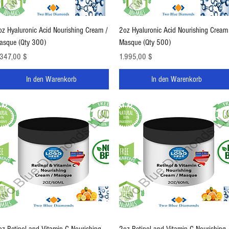
Schnellansicht
Schnellansicht
oz Hyaluronic Acid Nourishing Cream /
2oz Hyaluronic Acid Nourishing Cream
asque (Qty 300)
Masque (Qty 500)
eis
Preis
.347,00 $
1.995,00 $
In den Warenkorb
In den Warenkorb
Schnellansicht
Schnellansicht
oz Retinol and Vitamin C Nourishing
2oz Retinol and Vitamin C Nourishing