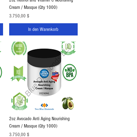
Cream / Masque (Qty 1000)
Preis
3.750,00 $
In den Warenkorb
Schnellansicht
2oz Avocado Anti Aging Nourishing
Cream / Masque (Qty 1000)
Preis
3.750,00 $