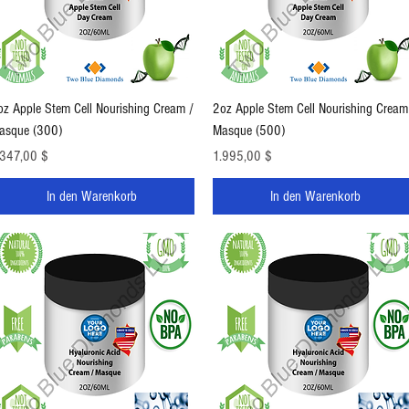
Schnellansicht
Schnellansicht
oz Apple Stem Cell Nourishing Cream /
2oz Apple Stem Cell Nourishing Cream
asque (300)
Masque (500)
eis
Preis
.347,00 $
1.995,00 $
In den Warenkorb
In den Warenkorb